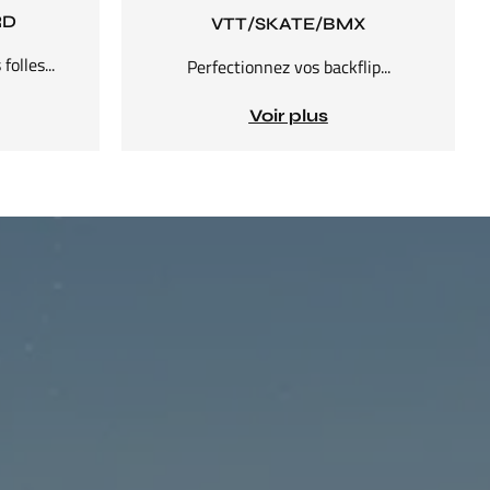
RD
VTT/SKATE/BMX
olles...​
Perfectionnez vos backflip...​
Voir plus